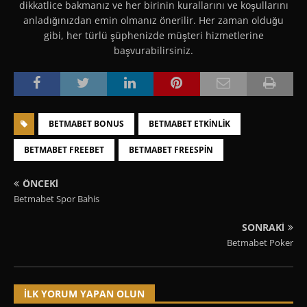
dikkatlice bakmanız ve her birinin kurallarını ve koşullarını
anladığınızdan emin olmanız önerilir. Her zaman olduğu
gibi, her türlü şüphenizde müşteri hizmetlerine
başvurabilirsiniz.
BETMABET BONUS
BETMABET ETKINLIK
BETMABET FREEBET
BETMABET FREESPIN
ÖNCEKI
Betmabet Spor Bahis
SONRAKI
Betmabet Poker
İLK YORUM YAPAN OLUN