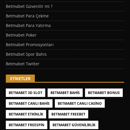
Betmabet Güvenilir mi ?
Betmabet Para Çekme
Betmabet Para Yatırma
Betmabet Poker
Betmabet Promosyonları
Betmabet Spor Bahis
Betmabet Twitter
ETIKETLER
BETMABET 3D SLOT
BETMABET BAHIS
BETMABET BONUS
BETMABET CANLI BAHIS
BETMABET CANLI CASINO
BETMABET ETKINLIK
BETMABET FREEBET
BETMABET FREESPIN
BETMABET GÜVENILIRLIK